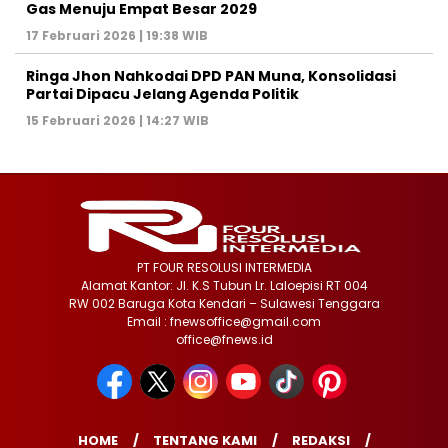
Gas Menuju Empat Besar 2029
17 Februari 2026 | 19:38 WIB
Ringa Jhon Nahkodai DPD PAN Muna, Konsolidasi
Partai Dipacu Jelang Agenda Politik
15 Februari 2026 | 14:27 WIB
PT FOUR RESOLUSI INTERMEDIA
Alamat Kantor: Jl. K.S Tubun Lr. Laloepisi RT 004
RW 002 Baruga Kota Kendari – Sulawesi Tenggara
Email : fnewsoffice@gmail.com
office@fnews.id
HOME
TENTANG KAMI
REDAKSI