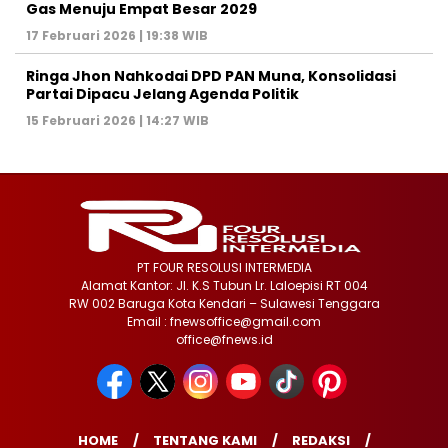
Gas Menuju Empat Besar 2029
17 Februari 2026 | 19:38 WIB
Ringa Jhon Nahkodai DPD PAN Muna, Konsolidasi
Partai Dipacu Jelang Agenda Politik
15 Februari 2026 | 14:27 WIB
PT FOUR RESOLUSI INTERMEDIA
Alamat Kantor: Jl. K.S Tubun Lr. Laloepisi RT 004
RW 002 Baruga Kota Kendari – Sulawesi Tenggara
Email : fnewsoffice@gmail.com
office@fnews.id
HOME
TENTANG KAMI
REDAKSI