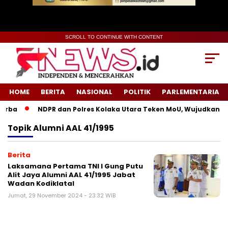
SCROLL TO CONTINUE WITH CONTENT
HOME
BERITA
NASIONAL
POLITIK
PARLEMENTARIA
urba
NDPR dan Polres Kolaka Utara Teken MoU, Wujudkan Ke
Topik
Alumni AAL 41/1995
Berita
Laksamana Pertama TNI I Gung Putu
Alit Jaya Alumni AAL 41/1995 Jabat
Wadan Kodiklatal
Jumat, 29 November 2024 - 23:32 WIB