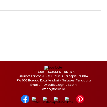
PT FOUR RESOLUSI INTERMEDIA
Alamat Kantor: Jl. K.S Tubun Lr. Laloepisi RT 004
RW 002 Baruga Kota Kendari – Sulawesi Tenggara
Email : fnewsoffice@gmail.com
office@fnews.id