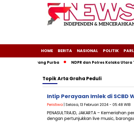
HOME
BERITA
NASIONAL
POLITIK
PARL
 Negeri Layang-Layang Purba
NDPR dan Polres Kolaka Utara 
Topik
Arta Graha Peduli
Intip Perayaan Imlek di SCBD
Peristiwa
| Selasa, 13 Februari 2024 - 05:48 WIB
PENASULTRA.ID, JAKARTA – Kemeriahan pe
dengan pertunjukkan live music, barongsa