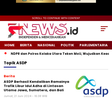
SCROLL TO CONTINUE WITH CONTENT
HOME
BERITA
NASIONAL
POLITIK
PARLEMENTARIA
NDPR dan Polres Kolaka Utara Teken MoU, Wujudkan Keadila
Topik
ASDP
Berita
ASDP Berhasil Kendalikan Ramainya
Trafik Libur Idul Adha di Lintasan
Utama Jawa, Sumatera, dan Bali
Jumat, 21 Juni 2024 - 16:38 WIB