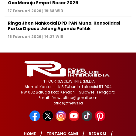
Gas Menuju Empat Besar 2029
17 Februari 2026 | 19:38 WIB
Ringa Jhon Nahkodai DPD PAN Muna, Konsolidasi
Partai Dipacu Jelang Agenda Politik
15 Februari 2026 | 14:27 WIB
PT FOUR RESOLUSI INTERMEDIA
Alamat Kantor: Jl. K.S Tubun Lr. Laloepisi RT 004
RW 002 Baruga Kota Kendari – Sulawesi Tenggara
Email : fnewsoffice@gmail.com
office@fnews.id
HOME
TENTANG KAMI
REDAKSI