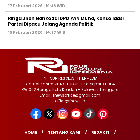
17 Februari 2026 | 19:38 WIB
Ringa Jhon Nahkodai DPD PAN Muna, Konsolidasi
Partai Dipacu Jelang Agenda Politik
15 Februari 2026 | 14:27 WIB
PT FOUR RESOLUSI INTERMEDIA
Alamat Kantor: Jl. K.S Tubun Lr. Laloepisi RT 004
RW 002 Baruga Kota Kendari – Sulawesi Tenggara
Email : fnewsoffice@gmail.com
office@fnews.id
HOME
TENTANG KAMI
REDAKSI