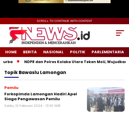
SCROLL TO CONTINUE WITH CONTENT
HOME
BERITA
NASIONAL
POLITIK
PARLEMENTARIA
Purba
NDPR dan Polres Kolaka Utara Teken MoU, Wujudkan K
Topik
Bawaslu Lamongan
Pemilu
Forkopimda Lamongan Hadiri Apel
Siaga Pengawasan Pemilu
Sabtu, 10 Februari 2024 - 13:30 WIB