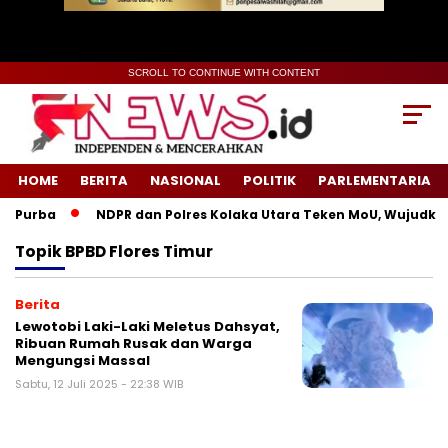
SCROLL TO CONTINUE WITH CONTENT
HOME
BERITA
NASIONAL
POLITIK
PARLEMENTARIA
 Purba
NDPR dan Polres Kolaka Utara Teken MoU, Wujudkan 
Topik
BPBD Flores Timur
Berita
Lewotobi Laki-Laki Meletus Dahsyat,
Ribuan Rumah Rusak dan Warga
Mengungsi Massal
Sabtu, 12 Juli 2025 - 22:38 WIB