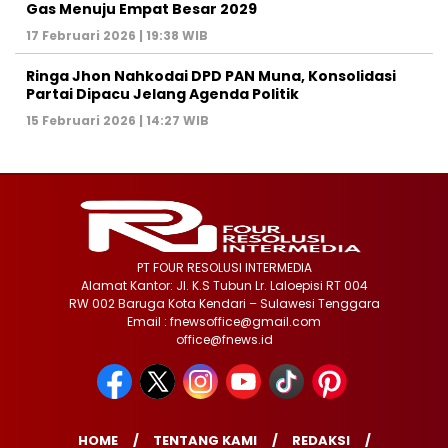
Gas Menuju Empat Besar 2029
17 Februari 2026 | 19:38 WIB
Ringa Jhon Nahkodai DPD PAN Muna, Konsolidasi
Partai Dipacu Jelang Agenda Politik
15 Februari 2026 | 14:27 WIB
PT FOUR RESOLUSI INTERMEDIA
Alamat Kantor: Jl. K.S Tubun Lr. Laloepisi RT 004
RW 002 Baruga Kota Kendari – Sulawesi Tenggara
Email : fnewsoffice@gmail.com
office@fnews.id
HOME
TENTANG KAMI
REDAKSI