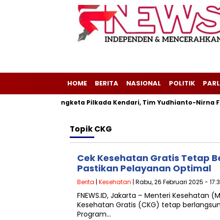
HOME
BERITA
NASIONAL
POLITIK
PARL
k Rentan
Sengketa Pilkada Kendari, Tim Yudhianto-Nirna Fo
Topik
CKG
Cek Kesehatan Gratis Tetap 
Pastikan Pelayanan Optimal
Berita
|
Kesehatan
| Rabu, 26 Februari 2025 - 17:
FNEWS.ID, Jakarta – Menteri Kesehatan 
Kesehatan Gratis (CKG) tetap berlangs
Program…