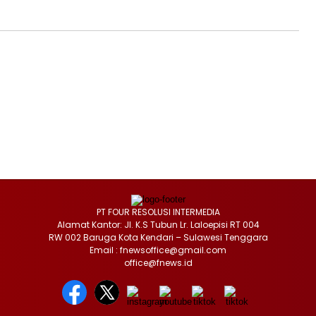
PT FOUR RESOLUSI INTERMEDIA
Alamat Kantor: Jl. K.S Tubun Lr. Laloepisi RT 004
RW 002 Baruga Kota Kendari – Sulawesi Tenggara
Email : fnewsoffice@gmail.com
office@fnews.id