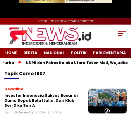
SCROLL TO CONTINUE WITH CONTENT
HOME
BERITA
NASIONAL
POLITIK
PARLEMENTARIA
Purba
NDPR dan Polres Kolaka Utara Teken MoU, Wujudkan K
Topik
Como 1907
Headline
Investor Indonesia Sukses Besar di
Dunia Sepak Bola Italia: Dari Klub
Seri D ke Seri A
Senin, 9 Desember 2024 - 21:15 WIB