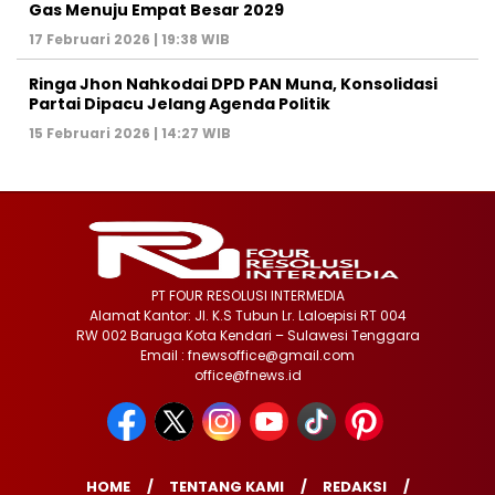
Gas Menuju Empat Besar 2029
17 Februari 2026 | 19:38 WIB
Ringa Jhon Nahkodai DPD PAN Muna, Konsolidasi
Partai Dipacu Jelang Agenda Politik
15 Februari 2026 | 14:27 WIB
PT FOUR RESOLUSI INTERMEDIA
Alamat Kantor: Jl. K.S Tubun Lr. Laloepisi RT 004
RW 002 Baruga Kota Kendari – Sulawesi Tenggara
Email : fnewsoffice@gmail.com
office@fnews.id
HOME
TENTANG KAMI
REDAKSI