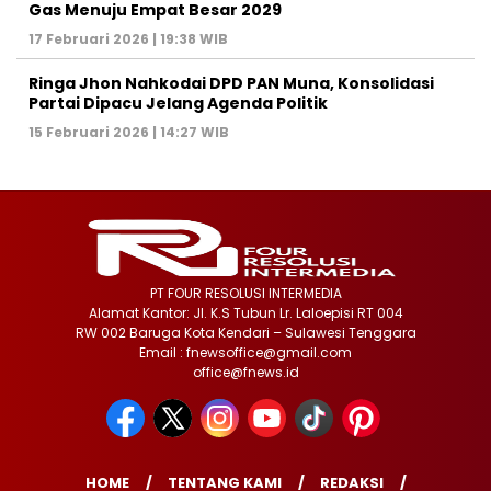
Gas Menuju Empat Besar 2029
17 Februari 2026 | 19:38 WIB
Ringa Jhon Nahkodai DPD PAN Muna, Konsolidasi
Partai Dipacu Jelang Agenda Politik
15 Februari 2026 | 14:27 WIB
PT FOUR RESOLUSI INTERMEDIA
Alamat Kantor: Jl. K.S Tubun Lr. Laloepisi RT 004
RW 002 Baruga Kota Kendari – Sulawesi Tenggara
Email : fnewsoffice@gmail.com
office@fnews.id
HOME
TENTANG KAMI
REDAKSI