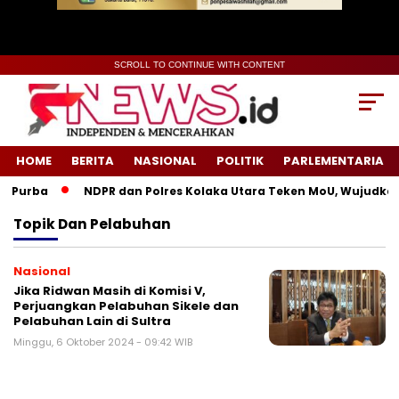
SCROLL TO CONTINUE WITH CONTENT
HOME
BERITA
NASIONAL
POLITIK
PARLEMENTARIA
 Purba
NDPR dan Polres Kolaka Utara Teken MoU, Wujudkan 
Topik
Dan Pelabuhan
Nasional
Jika Ridwan Masih di Komisi V,
Perjuangkan Pelabuhan Sikele dan
Pelabuhan Lain di Sultra
Minggu, 6 Oktober 2024 - 09:42 WIB