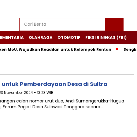
EMENTARIA
OLAHRAGA
OTOMOTIF
FIKSI RINGKAS (FRI)
en MoU, Wujudkan Keadilan untuk Kelompok Rentan
Sengket
t untuk Pemberdayaan Desa di Sultra
 23 November 2024 - 13:23 WIB
asangan calon nomor urut dua, Andi Sumangerukka-Hugua
ini, Forum Pegiat Desa Sulawesi Tenggara secara…