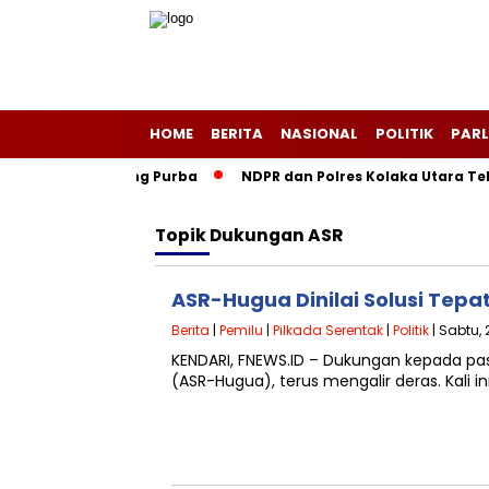
HOME
BERITA
NASIONAL
POLITIK
PARL
geri Layang-Layang Purba
NDPR dan Polres Kolaka Utara Tek
Topik
Dukungan ASR
ASR-Hugua Dinilai Solusi Tepa
Berita
|
Pemilu
|
Pilkada Serentak
|
Politik
| Sabtu,
KENDARI, FNEWS.ID – Dukungan kepada p
(ASR-Hugua), terus mengalir deras. Kali 