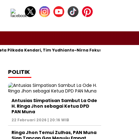
a Pilkada Kendari, Tim Yudhianto-Nirna Fokus Siapkan Bukti di M
POLITIK
Antusias Simpatisan Sambut La Ode
H. Ringa Jhon sebagai Ketua DPD
PAN Muna
22 Februari 2026 | 20:16 WIB
Ringa Jhon Temui Zulhas, PAN Muna
Siap Tancap Gas Menuju Empat