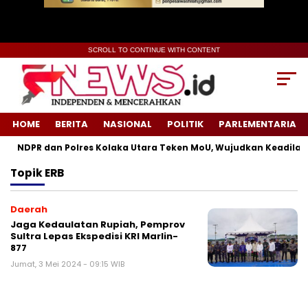
SCROLL TO CONTINUE WITH CONTENT
HOME
BERITA
NASIONAL
POLITIK
PARLEMENTARIA
NDPR dan Polres Kolaka Utara Teken MoU, Wujudkan Keadilan 
Topik
ERB
Daerah
Jaga Kedaulatan Rupiah, Pemprov
Sultra Lepas Ekspedisi KRI Marlin-
877
Jumat, 3 Mei 2024 - 09:15 WIB