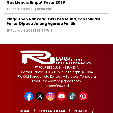
Gas Menuju Empat Besar 2029
17 Februari 2026 | 19:38 WIB
Ringa Jhon Nahkodai DPD PAN Muna, Konsolidasi
Partai Dipacu Jelang Agenda Politik
15 Februari 2026 | 14:27 WIB
PT FOUR RESOLUSI INTERMEDIA
Alamat Kantor: Jl. K.S Tubun Lr. Laloepisi RT 004
RW 002 Baruga Kota Kendari – Sulawesi Tenggara
Email : fnewsoffice@gmail.com
office@fnews.id
HOME
TENTANG KAMI
REDAKSI