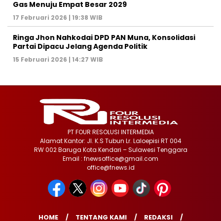
Gas Menuju Empat Besar 2029
17 Februari 2026 | 19:38 WIB
Ringa Jhon Nahkodai DPD PAN Muna, Konsolidasi
Partai Dipacu Jelang Agenda Politik
15 Februari 2026 | 14:27 WIB
PT FOUR RESOLUSI INTERMEDIA
Alamat Kantor: Jl. K.S Tubun Lr. Laloepisi RT 004
RW 002 Baruga Kota Kendari – Sulawesi Tenggara
Email : fnewsoffice@gmail.com
office@fnews.id
HOME
TENTANG KAMI
REDAKSI