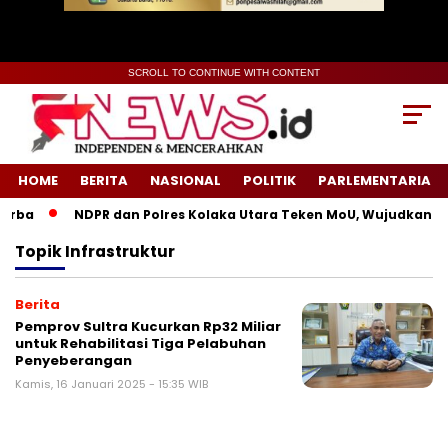
SCROLL TO CONTINUE WITH CONTENT
HOME
BERITA
NASIONAL
POLITIK
PARLEMENTARIA
rba
NDPR dan Polres Kolaka Utara Teken MoU, Wujudkan Kea
Topik
Infrastruktur
Berita
Pemprov Sultra Kucurkan Rp32 Miliar
untuk Rehabilitasi Tiga Pelabuhan
Penyeberangan
Kamis, 16 Januari 2025 - 15:35 WIB