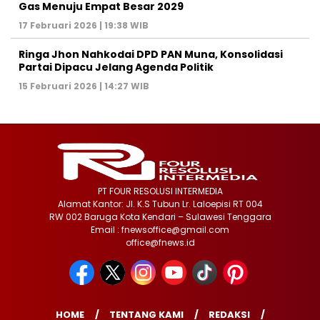
Gas Menuju Empat Besar 2029
17 Februari 2026 | 19:38 WIB
Ringa Jhon Nahkodai DPD PAN Muna, Konsolidasi
Partai Dipacu Jelang Agenda Politik
15 Februari 2026 | 14:27 WIB
PT FOUR RESOLUSI INTERMEDIA
Alamat Kantor: Jl. K.S Tubun Lr. Laloepisi RT 004
RW 002 Baruga Kota Kendari – Sulawesi Tenggara
Email : fnewsoffice@gmail.com
office@fnews.id
HOME
TENTANG KAMI
REDAKSI