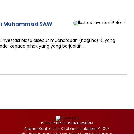
 Nabi Muhammad SAW
i, investasi biasa disebut mudharabah (bagi hasil), yang
dal kepada pihak yang yang berjualan…
PT FOUR RESOLUSI INTERMEDIA
Alamat Kantor: Jl. K.S Tubun Lr. Laloepisi RT 004
RW 002 Baruga Kota Kendari – Sulawesi Tenggara