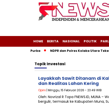
HOME
BERITA
NASIONAL
POLITIK
PARL
ri Layang-Layang Purba
NDPR dan Polres Kolaka Utara Teken
Topik
Investasi
Layakkah Sawit Ditanam di K
dan Realitas Lahan Kering
Opini
| Minggu, 15 Februari 2026 - 23:49 WIB
Oleh: Novrizal R Topa FNEWS.ID, MUNA – W
bergulir, termasuk ke Kabupaten Muna, S