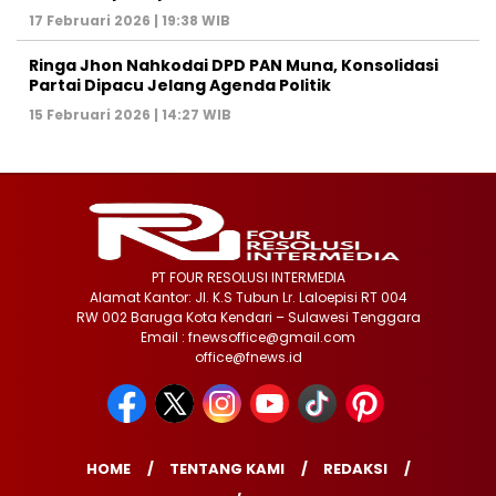
17 Februari 2026 | 19:38 WIB
Ringa Jhon Nahkodai DPD PAN Muna, Konsolidasi
Partai Dipacu Jelang Agenda Politik
15 Februari 2026 | 14:27 WIB
PT FOUR RESOLUSI INTERMEDIA
Alamat Kantor: Jl. K.S Tubun Lr. Laloepisi RT 004
RW 002 Baruga Kota Kendari – Sulawesi Tenggara
Email : fnewsoffice@gmail.com
office@fnews.id
HOME
TENTANG KAMI
REDAKSI