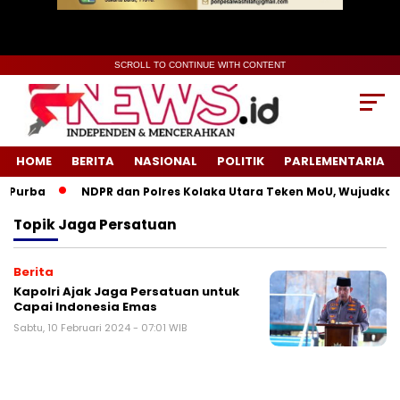
SCROLL TO CONTINUE WITH CONTENT
HOME
BERITA
NASIONAL
POLITIK
PARLEMENTARIA
 Purba
NDPR dan Polres Kolaka Utara Teken MoU, Wujudkan 
Topik
Jaga Persatuan
Berita
Kapolri Ajak Jaga Persatuan untuk
Capai Indonesia Emas
Sabtu, 10 Februari 2024 - 07:01 WIB