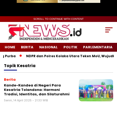
SCROLL TO CONTINUE WITH CONTENT
HOME
BERITA
NASIONAL
POLITIK
PARLEMENTARIA
g Purba
NDPR dan Polres Kolaka Utara Teken MoU, Wujudkan
Topik
Kesatria
Berita
Kande-Kandea di Negeri Para
Kesatria Tolandona: Harmoni
Tradisi, Identitas, dan Silaturahmi
Senin, 14 April 2025 - 21:33 WIB