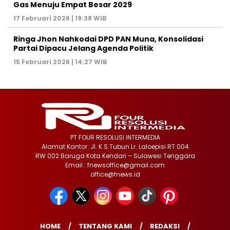
Gas Menuju Empat Besar 2029
17 Februari 2026 | 19:38 WIB
Ringa Jhon Nahkodai DPD PAN Muna, Konsolidasi
Partai Dipacu Jelang Agenda Politik
15 Februari 2026 | 14:27 WIB
PT FOUR RESOLUSI INTERMEDIA
Alamat Kantor: Jl. K.S Tubun Lr. Laloepisi RT 004
RW 002 Baruga Kota Kendari – Sulawesi Tenggara
Email : fnewsoffice@gmail.com
office@fnews.id
HOME
TENTANG KAMI
REDAKSI