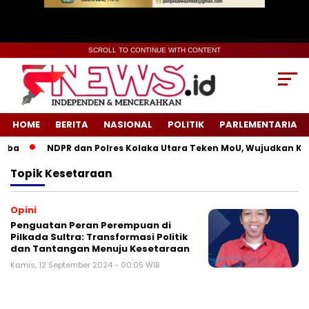
SCROLL TO CONTINUE WITH CONTENT
HOME
BERITA
NASIONAL
POLITIK
PARLEMENTARIA
ba
NDPR dan Polres Kolaka Utara Teken MoU, Wujudkan Kea
Topik
Kesetaraan
Opini
Penguatan Peran Perempuan di
Pilkada Sultra: Transformasi Politik
dan Tantangan Menuju Kesetaraan
Kamis, 12 September 2024 - 00:05 WIB