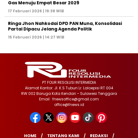
Gas Menuju Empat Besar 2029
17 Februari 2026 | 19:38 WIB
Ringa Jhon Nahkodai DPD PAN Muna, Konsolidasi
Partai Dipacu Jelang Agenda Politik
15 Februari 2026 | 14:27 WIB
PT FOUR RESOLUSI INTERMEDIA
Alamat Kantor: Jl. K.S Tubun Lr. Laloepisi RT 004
RW 002 Baruga Kota Kendari – Sulawesi Tenggara
Email : fnewsoffice@gmail.com
office@fnews.id
HOME
TENTANG KAMI
REDAKSI