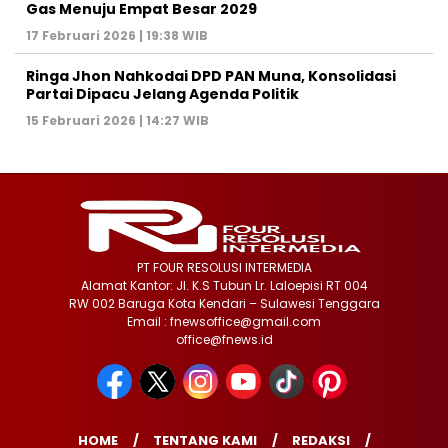
Gas Menuju Empat Besar 2029
17 Februari 2026 | 19:38 WIB
Ringa Jhon Nahkodai DPD PAN Muna, Konsolidasi
Partai Dipacu Jelang Agenda Politik
15 Februari 2026 | 14:27 WIB
PT FOUR RESOLUSI INTERMEDIA
Alamat Kantor: Jl. K.S Tubun Lr. Laloepisi RT 004
RW 002 Baruga Kota Kendari – Sulawesi Tenggara
Email : fnewsoffice@gmail.com
office@fnews.id
HOME
TENTANG KAMI
REDAKSI