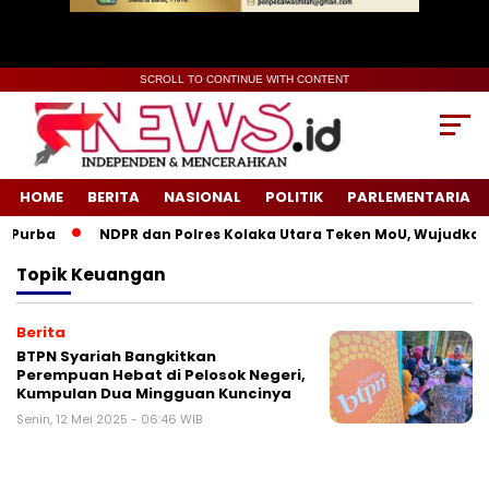
SCROLL TO CONTINUE WITH CONTENT
HOME
BERITA
NASIONAL
POLITIK
PARLEMENTARIA
 Purba
NDPR dan Polres Kolaka Utara Teken MoU, Wujudkan 
Topik
Keuangan
Berita
BTPN Syariah Bangkitkan
Perempuan Hebat di Pelosok Negeri,
Kumpulan Dua Mingguan Kuncinya
Senin, 12 Mei 2025 - 06:46 WIB