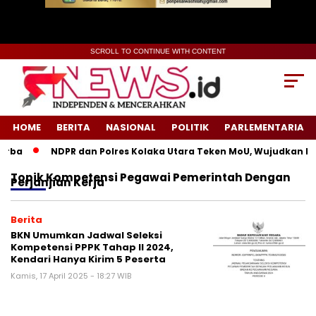
SCROLL TO CONTINUE WITH CONTENT
HOME
BERITA
NASIONAL
POLITIK
PARLEMENTARIA
rba
NDPR dan Polres Kolaka Utara Teken MoU, Wujudkan Kea
Topik
Kompetensi Pegawai Pemerintah Dengan
Perjanjian Kerja
Berita
BKN Umumkan Jadwal Seleksi
Kompetensi PPPK Tahap II 2024,
Kendari Hanya Kirim 5 Peserta
Kamis, 17 April 2025 - 18:27 WIB