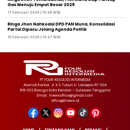
Gas Menuju Empat Besar 2029
17 Februari 2026 | 19:38 WIB
Ringa Jhon Nahkodai DPD PAN Muna, Konsolidasi
Partai Dipacu Jelang Agenda Politik
15 Februari 2026 | 14:27 WIB
PT FOUR RESOLUSI INTERMEDIA
Alamat Kantor: Jl. K.S Tubun Lr. Laloepisi RT 004
RW 002 Baruga Kota Kendari – Sulawesi Tenggara
Email : fnewsoffice@gmail.com
office@fnews.id
HOME
TENTANG KAMI
REDAKSI