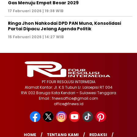
Gas Menuju Empat Besar 2029
17 Februari 2026 | 19:38 WIB
Ringa Jhon Nahkodai DPD PAN Muna, Konsolidasi
Partai Dipacu Jelang Agenda Politik
15 Februari 2026 | 14:27 WIB
PT FOUR RESOLUSI INTERMEDIA
Alamat Kantor: Jl. K.S Tubun Lr. Laloepisi RT 004
RW 002 Baruga Kota Kendari – Sulawesi Tenggara
Email : fnewsoffice@gmail.com
office@fnews.id
HOME
TENTANG KAMI
REDAKSI