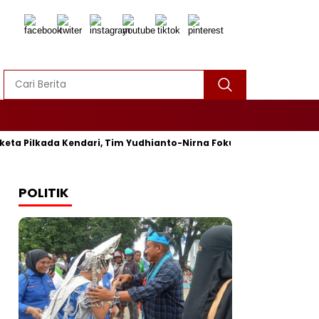
a Pilkada Kendari, Tim Yudhianto-Nirna Fokus Siapkan Bukti di 
POLITIK