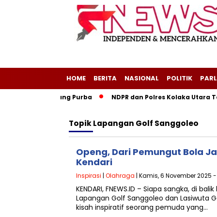
HOME
BERITA
NASIONAL
POLITIK
PARL
egeri Layang-Layang Purba
NDPR dan Polres Kolaka Utara Te
Topik
Lapangan Golf Sanggoleo
Openg, Dari Pemungut Bola Ja
Kendari
Inspirasi
|
Olahraga
| Kamis, 6 November 2025 - 
KENDARI, FNEWS.ID – Siapa sangka, di bal
Lapangan Golf Sanggoleo dan Lasiwuta Go
kisah inspiratif seorang pemuda yang…