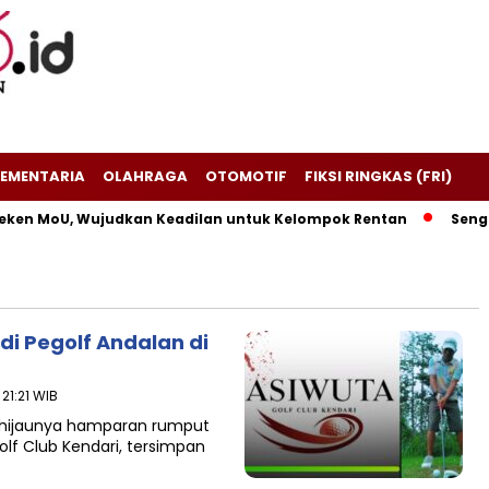
EMENTARIA
OLAHRAGA
OTOMOTIF
FIKSI RINGKAS (FRI)
ken MoU, Wujudkan Keadilan untuk Kelompok Rentan
Sengket
di Pegolf Andalan di
21:21 WIB
ik hijaunya hamparan rumput
lf Club Kendari, tersimpan