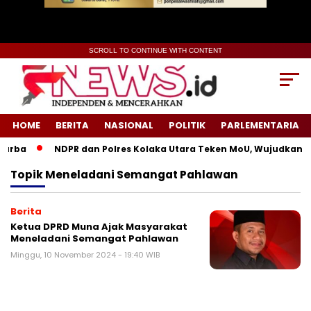
SCROLL TO CONTINUE WITH CONTENT
HOME
BERITA
NASIONAL
POLITIK
PARLEMENTARIA
urba
NDPR dan Polres Kolaka Utara Teken MoU, Wujudkan Ke
Topik
Meneladani Semangat Pahlawan
Berita
Ketua DPRD Muna Ajak Masyarakat
Meneladani Semangat Pahlawan
Minggu, 10 November 2024 - 19:40 WIB