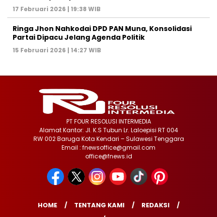
17 Februari 2026 | 19:38 WIB
Ringa Jhon Nahkodai DPD PAN Muna, Konsolidasi
Partai Dipacu Jelang Agenda Politik
15 Februari 2026 | 14:27 WIB
PT FOUR RESOLUSI INTERMEDIA
Alamat Kantor: Jl. K.S Tubun Lr. Laloepisi RT 004
RW 002 Baruga Kota Kendari – Sulawesi Tenggara
Email : fnewsoffice@gmail.com
office@fnews.id
HOME
TENTANG KAMI
REDAKSI