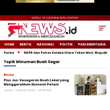
SCROLL TO CONTINUE WITH CONTENT
HOME
BERITA
NASIONAL
POLITIK
PARLEMENTARIA
 Purba
NDPR dan Polres Kolaka Utara Teken MoU, Wujudkan 
Topik
Minuman Buah Segar
Bisnis
Plus Jus: Kesegaran Buah Lokal yang
Menggerakkan Ekonomi Petani
Jumat, 7 Februari 2025 - 23:58 WIB