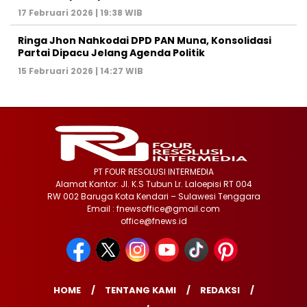
17 Februari 2026 | 19:38 WIB
Ringa Jhon Nahkodai DPD PAN Muna, Konsolidasi
Partai Dipacu Jelang Agenda Politik
15 Februari 2026 | 14:27 WIB
PT FOUR RESOLUSI INTERMEDIA
Alamat Kantor: Jl. K.S Tubun Lr. Laloepisi RT 004
RW 002 Baruga Kota Kendari – Sulawesi Tenggara
Email : fnewsoffice@gmail.com
office@fnews.id
HOME
TENTANG KAMI
REDAKSI