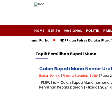
HOME
BERITA
NASIONAL
POLITIK
PARL
 Negeri Layang-Layang Purba
NDPR dan Polres Kolaka Utara 
Topik
Pemilihan Bupati Muna
Calon Bupati Muna Nomor Urut 1
Berita
|
Pemilu
|
Pilkada Serentak
|
Politik
| Rabu, 
FNEWS.id – Calon Bupati Muna nomor urut
Pemilihan Kepala Daerah (Pilkada) 2024 di