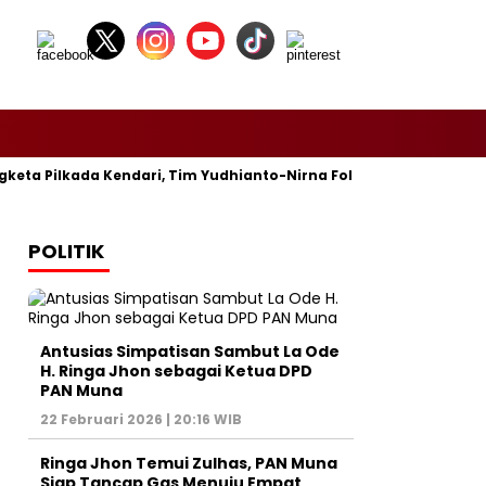
eta Pilkada Kendari, Tim Yudhianto-Nirna Fokus Siapkan Bukti d
POLITIK
Antusias Simpatisan Sambut La Ode
H. Ringa Jhon sebagai Ketua DPD
PAN Muna
22 Februari 2026 | 20:16 WIB
Ringa Jhon Temui Zulhas, PAN Muna
Siap Tancap Gas Menuju Empat