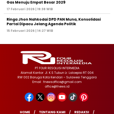
Gas Menuju Empat Besar 2029
17 Februari 2026 | 19:38 WIB
Ringa Jhon Nahkodai DPD PAN Muna, Konsolidasi
Partai Dipacu Jelang Agenda Politik
15 Februari 2026 | 14:27 WIB
PT FOUR RESOLUSI INTERMEDIA
Alamat Kantor: Jl. K.S Tubun Lr. Laloepisi RT 004
RW 002 Baruga Kota Kendari – Sulawesi Tenggara
Email : fnewsoffice@gmail.com
office@fnews.id
HOME
TENTANG KAMI
REDAKSI