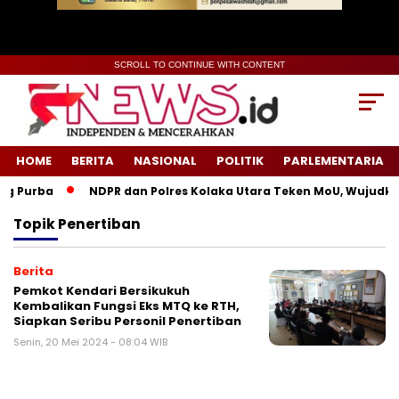
SCROLL TO CONTINUE WITH CONTENT
HOME
BERITA
NASIONAL
POLITIK
PARLEMENTARIA
g Purba
NDPR dan Polres Kolaka Utara Teken MoU, Wujudkan
Topik
Penertiban
Berita
Pemkot Kendari Bersikukuh
Kembalikan Fungsi Eks MTQ ke RTH,
Siapkan Seribu Personil Penertiban
Senin, 20 Mei 2024 - 08:04 WIB