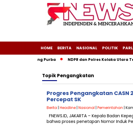
HOME
BERITA
NASIONAL
POLITIK
PARL
egeri Layang-Layang Purba
NDPR dan Polres Kolaka Utara Te
Topik
Pengangkatan
Progres Pengangkatan CASN 2
Percepat SK
Berita
|
Headline
|
Nasional
|
Pemerintahan
| Kam
FNEWS.ID, JAKARTA – Kepala Badan Kepeg
bahwa proses penetapan Nomor Induk Peg