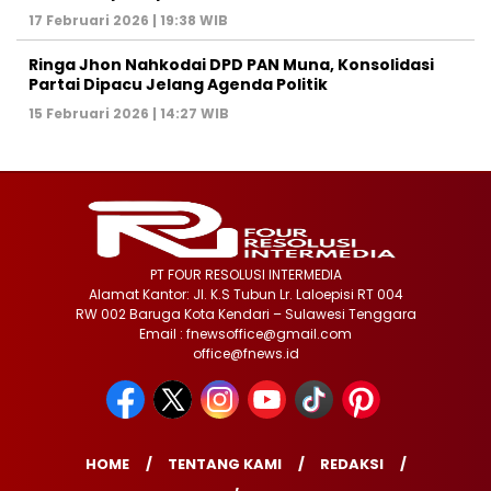
17 Februari 2026 | 19:38 WIB
Ringa Jhon Nahkodai DPD PAN Muna, Konsolidasi
Partai Dipacu Jelang Agenda Politik
15 Februari 2026 | 14:27 WIB
PT FOUR RESOLUSI INTERMEDIA
Alamat Kantor: Jl. K.S Tubun Lr. Laloepisi RT 004
RW 002 Baruga Kota Kendari – Sulawesi Tenggara
Email : fnewsoffice@gmail.com
office@fnews.id
HOME
TENTANG KAMI
REDAKSI