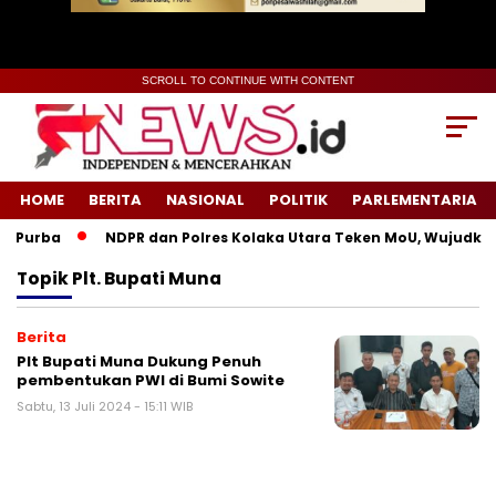
SCROLL TO CONTINUE WITH CONTENT
HOME
BERITA
NASIONAL
POLITIK
PARLEMENTARIA
 Purba
NDPR dan Polres Kolaka Utara Teken MoU, Wujudkan 
Topik
Plt. Bupati Muna
Berita
Plt Bupati Muna Dukung Penuh
pembentukan PWI di Bumi Sowite
Sabtu, 13 Juli 2024 - 15:11 WIB