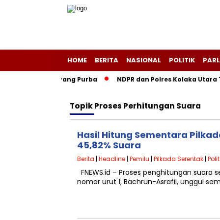
HOME
BERITA
NASIONAL
POLITIK
PARL
 Negeri Layang-Layang Purba
NDPR dan Polres Kolaka Utara 
Topik
Proses Perhitungan Suara
Hasil Hitung Sementara Pilka
45,82% Suara
Berita
|
Headline
|
Pemilu
|
Pilkada Serentak
|
Polit
FNEWS.id – Proses penghitungan suara 
nomor urut 1, Bachrun-Asrafil, unggul s