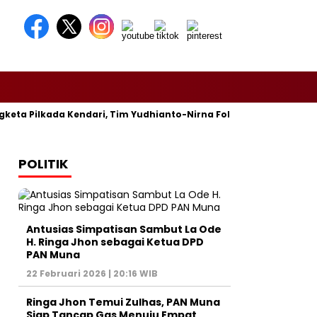
eta Pilkada Kendari, Tim Yudhianto-Nirna Fokus Siapkan Bukti d
POLITIK
Antusias Simpatisan Sambut La Ode
H. Ringa Jhon sebagai Ketua DPD
PAN Muna
22 Februari 2026 | 20:16 WIB
Ringa Jhon Temui Zulhas, PAN Muna
Siap Tancap Gas Menuju Empat