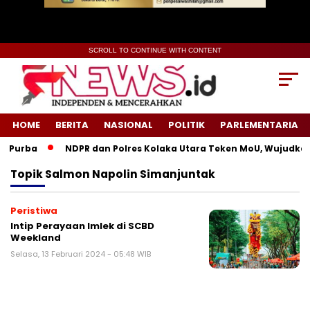
SCROLL TO CONTINUE WITH CONTENT
HOME
BERITA
NASIONAL
POLITIK
PARLEMENTARIA
 Purba
NDPR dan Polres Kolaka Utara Teken MoU, Wujudkan 
Topik
Salmon Napolin Simanjuntak
Peristiwa
Intip Perayaan Imlek di SCBD
Weekland
Selasa, 13 Februari 2024 - 05:48 WIB