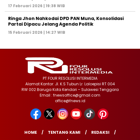
17 Februari 2026 | 19:38 WIB
Ringa Jhon Nahkodai DPD PAN Muna, Konsolidasi
Partai Dipacu Jelang Agenda Politik
15 Februari 2026 | 14:27 WIB
PT FOUR RESOLUSI INTERMEDIA
Alamat Kantor: Jl. K.S Tubun Lr. Laloepisi RT 004
RW 002 Baruga Kota Kendari – Sulawesi Tenggara
Email : fnewsoffice@gmail.com
office@fnews.id
HOME
TENTANG KAMI
REDAKSI