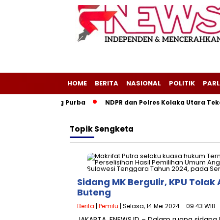
HOME
BERITA
NASIONAL
POLITIK
PARL
eri Layang-Layang Purba
NDPR dan Polres Kolaka Utara Tek
Topik
Sengketa
Sidang MK Bergulir, KPU Tola
Buteng
Berita
|
Pemilu
| Selasa, 14 Mei 2024 - 09:43 WIB
JAKARTA, FNEWS.ID – Dalam ruang sidang