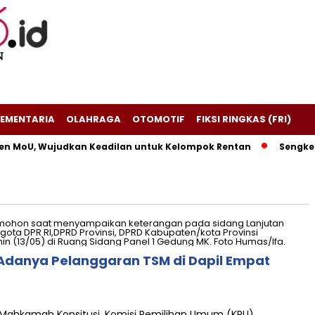
EMENTARIA
OLAHRAGA
OTOMOTIF
FIKSI RINGKAS (FRI)
en MoU, Wujudkan Keadilan untuk Kelompok Rentan
Sengketa
k Adanya Pelanggaran TSM di Dapil Empat
 Mahkamah Konsitusi, Komisi Pemilihan Umum (KPU)