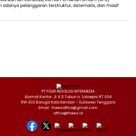
adanya pelanggaran terstruktur, sistematis, dan masif
PT FOUR RESOLUSI INTERMEDIA
Alamat Kantor: Jl. K.S Tubun Lr. Laloepisi RT 004
RW 002 Baruga Kota Kendari – Sulawesi Tenggara
Email : fnewsoffice@gmail.com
office@fnews.id