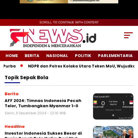
SCROLL TO CONTINUE WITH CONTENT
HOME
BERITA
NASIONAL
POLITIK
PARLEMENTARIA
Purba
NDPR dan Polres Kolaka Utara Teken MoU, Wujudkan 
Topik
Sepak Bola
Berita
AFF 2024: Timnas Indonesia Pecah
Telor, Tumbangkan Myanmar 1-0
Senin, 9 Desember 2024 - 22:16 WIB
Headline
Investor Indonesia Sukses Besar di