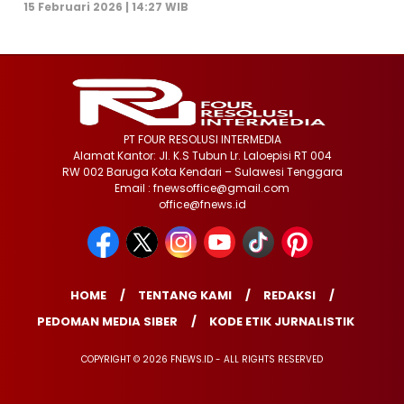
15 Februari 2026 | 14:27 WIB
PT FOUR RESOLUSI INTERMEDIA
Alamat Kantor: Jl. K.S Tubun Lr. Laloepisi RT 004
RW 002 Baruga Kota Kendari – Sulawesi Tenggara
Email : fnewsoffice@gmail.com
office@fnews.id
HOME
TENTANG KAMI
REDAKSI
PEDOMAN MEDIA SIBER
KODE ETIK JURNALISTIK
COPYRIGHT © 2026 FNEWS.ID - ALL RIGHTS RESERVED