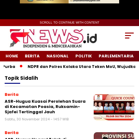
SCROLL TO CONTINUE WITH CONTENT
HOME
BERITA
NASIONAL
POLITIK
PARLEMENTARIA
Purba
NDPR dan Polres Kolaka Utara Teken MoU, Wujudkan K
Topik
Sidalih
Berita
ASR-Hugua Kuasai Perolehan Suara
di Kecamatan Poasia, Ruksamin-
Sjafei Tertinggal Jauh
Sabtu, 30 November 2024 - 14:57 WIB
Berita