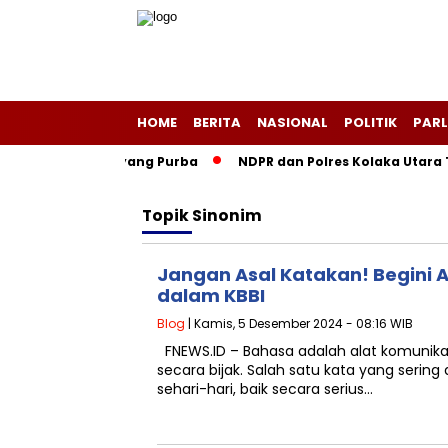
HOME
BERITA
NASIONAL
POLITIK
PARL
 Negeri Layang-Layang Purba
NDPR dan Polres Kolaka Utara 
Topik
Sinonim
Jangan Asal Katakan! Begini A
dalam KBBI
Blog
| Kamis, 5 Desember 2024 - 08:16 WIB
FNEWS.ID – Bahasa adalah alat komunika
secara bijak. Salah satu kata yang serin
sehari-hari, baik secara serius…