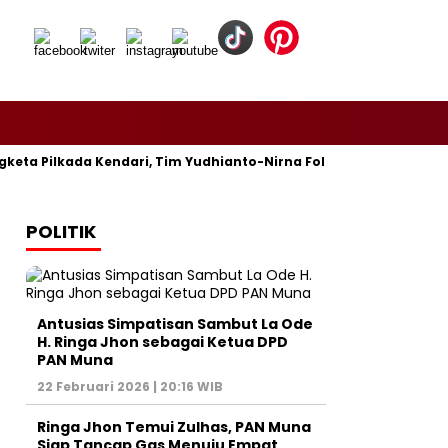
eta Pilkada Kendari, Tim Yudhianto-Nirna Fokus Siapkan Bukti d
POLITIK
Antusias Simpatisan Sambut La Ode
H. Ringa Jhon sebagai Ketua DPD
PAN Muna
22 Februari 2026 | 20:16 WIB
Ringa Jhon Temui Zulhas, PAN Muna
Siap Tancap Gas Menuju Empat