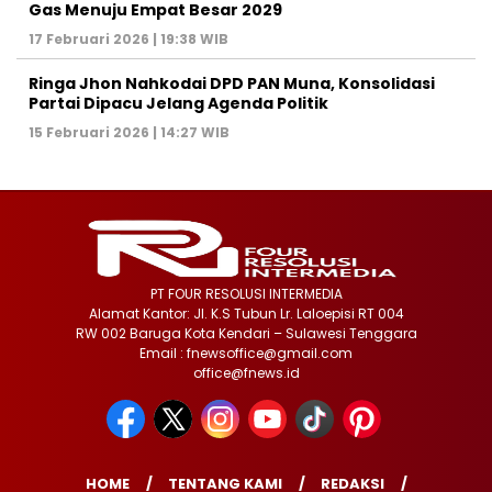
Gas Menuju Empat Besar 2029
17 Februari 2026 | 19:38 WIB
Ringa Jhon Nahkodai DPD PAN Muna, Konsolidasi
Partai Dipacu Jelang Agenda Politik
15 Februari 2026 | 14:27 WIB
PT FOUR RESOLUSI INTERMEDIA
Alamat Kantor: Jl. K.S Tubun Lr. Laloepisi RT 004
RW 002 Baruga Kota Kendari – Sulawesi Tenggara
Email : fnewsoffice@gmail.com
office@fnews.id
HOME
TENTANG KAMI
REDAKSI