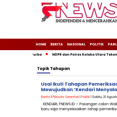
HOME
BERITA
NASIONAL
POLITIK
PARL
i Layang-Layang Purba
NDPR dan Polres Kolaka Utara Teken
Topik
Tahapan
Usai Ikuti Tahapan Pemeriksa
Mewujudkan ‘Kendari Menyala
Berita
|
Pilkada Serentak
|
Politik
| Sabtu, 31 Agust
KENDARI, FNEWS.ID – Pasangan calon Wali
baru saja menyelesaikan tahap pemeriks