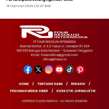
15 Februari 2026 | 14:27 WIB
PT FOUR RESOLUSI INTERMEDIA
Alamat Kantor: Jl. K.S Tubun Lr. Laloepisi RT 004
RW 002 Baruga Kota Kendari – Sulawesi Tenggara
Email : fnewsoffice@gmail.com
office@fnews.id
HOME
TENTANG KAMI
REDAKSI
PEDOMAN MEDIA SIBER
KODE ETIK JURNALISTIK
COPYRIGHT © 2026 FNEWS.ID - ALL RIGHTS RESERVED