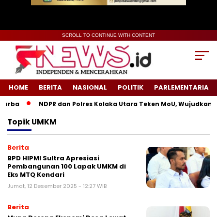
SCROLL TO CONTINUE WITH CONTENT
HOME
BERITA
NASIONAL
POLITIK
PARLEMENTARIA
urba
NDPR dan Polres Kolaka Utara Teken MoU, Wujudkan Ke
Topik
UMKM
Berita
BPD HIPMI Sultra Apresiasi
Pembangunan 100 Lapak UMKM di
Eks MTQ Kendari
Jumat, 12 Desember 2025 - 12:27 WIB
Berita