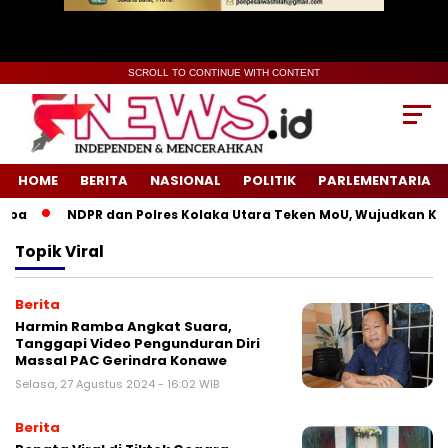
SCROLL TO CONTINUE WITH CONTENT
HOME
BERITA
NASIONAL
POLITIK
PARLEMENTARIA
ba
NDPR dan Polres Kolaka Utara Teken MoU, Wujudkan Kea
Topik
Viral
Berita
Harmin Ramba Angkat Suara,
Tanggapi Video Pengunduran Diri
Massal PAC Gerindra Konawe
Selasa, 27 Agustus 2024 - 16:02 WIB
Berita