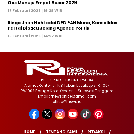
Gas Menuju Empat Besar 2029
17 Februari 2026 | 19:38 WIB
Ringa Jhon Nahkodai DPD PAN Muna, Konsolidasi
Partai Dipacu Jelang Agenda Politik
15 Februari 2026 | 14:27 WIB
PT FOUR RESOLUSI INTERMEDIA
Alamat Kantor: Jl. K.S Tubun Lr. Laloepisi RT 004
RW 002 Baruga Kota Kendari – Sulawesi Tenggara
Email : fnewsoffice@gmail.com
office@fnews.id
HOME
TENTANG KAMI
REDAKSI