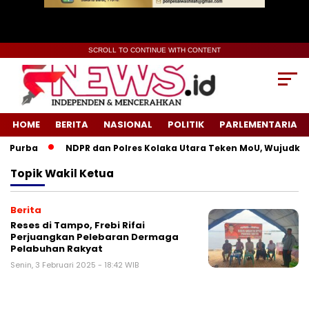
SCROLL TO CONTINUE WITH CONTENT
HOME
BERITA
NASIONAL
POLITIK
PARLEMENTARIA
g Purba
NDPR dan Polres Kolaka Utara Teken MoU, Wujudkan
Topik
Wakil Ketua
Berita
Reses di Tampo, Frebi Rifai
Perjuangkan Pelebaran Dermaga
Pelabuhan Rakyat
Senin, 3 Februari 2025 - 18:42 WIB