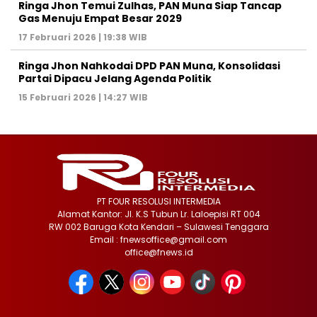
Ringa Jhon Temui Zulhas, PAN Muna Siap Tancap
Gas Menuju Empat Besar 2029
17 Februari 2026 | 19:38 WIB
Ringa Jhon Nahkodai DPD PAN Muna, Konsolidasi
Partai Dipacu Jelang Agenda Politik
15 Februari 2026 | 14:27 WIB
PT FOUR RESOLUSI INTERMEDIA
Alamat Kantor: Jl. K.S Tubun Lr. Laloepisi RT 004
RW 002 Baruga Kota Kendari – Sulawesi Tenggara
Email : fnewsoffice@gmail.com
office@fnews.id