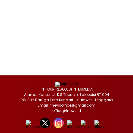
PT FOUR RESOLUSI INTERMEDIA
Alamat Kantor: Jl. K.S Tubun Lr. Laloepisi RT 004
RW 002 Baruga Kota Kendari – Sulawesi Tenggara
Email : fnewsoffice@gmail.com
office@fnews.id