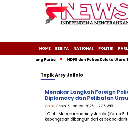
HOME
BERITA
NASIONAL
POLITIK
PARL
Negeri Layang-Layang Purba
NDPR dan Polres Kolaka Utara T
Topik
Arsy Jailolo
Menakar Langkah Foreign Polic
Diplomacy dan Pelibatan Uns
Opini
| Senin, 6 Januari 2025 - 12:35 WIB
Oleh: Muhammad Arsy Jailolo (Ketua Bid
kebangsaan dibangun dari aspek solidar