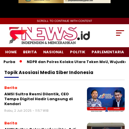
SCROLL TO CONTINUE WITH CONTENT
HOME
BERITA
NASIONAL
POLITIK
PARLEMENTARIA
 Purba
NDPR dan Polres Kolaka Utara Teken MoU, Wujudkan 
Topik
Asosiasi Media Siber Indonesia
Berita
AMSI Sultra Resmi Dilantik, CEO
Tempo Digital Hadir Langsung di
Kendari
Rabu, 2 Juli 2025 - 11:57 WIB
Berita