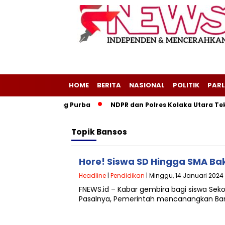
HOME
BERITA
NASIONAL
POLITIK
PARL
geri Layang-Layang Purba
NDPR dan Polres Kolaka Utara Tek
Topik
Bansos
Hore! Siswa SD Hingga SMA Bak
Headline
|
Pendidikan
| Minggu, 14 Januari 2024
FNEWS.id – Kabar gembira bagi siswa Sek
Pasalnya, Pemerintah mencanangkan Bans