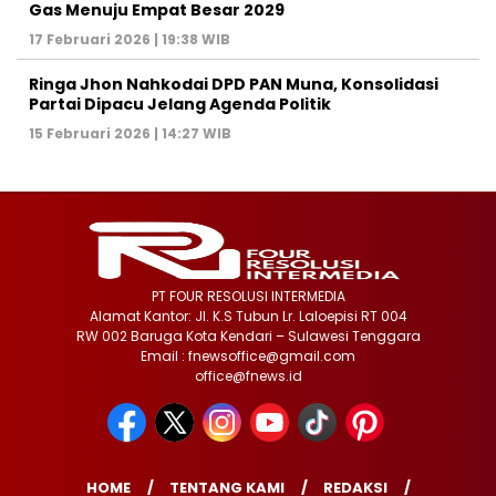
Gas Menuju Empat Besar 2029
17 Februari 2026 | 19:38 WIB
Ringa Jhon Nahkodai DPD PAN Muna, Konsolidasi
Partai Dipacu Jelang Agenda Politik
15 Februari 2026 | 14:27 WIB
PT FOUR RESOLUSI INTERMEDIA
Alamat Kantor: Jl. K.S Tubun Lr. Laloepisi RT 004
RW 002 Baruga Kota Kendari – Sulawesi Tenggara
Email : fnewsoffice@gmail.com
office@fnews.id
HOME
TENTANG KAMI
REDAKSI