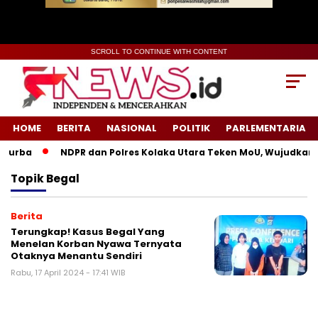
SCROLL TO CONTINUE WITH CONTENT
HOME
BERITA
NASIONAL
POLITIK
PARLEMENTARIA
Purba
NDPR dan Polres Kolaka Utara Teken MoU, Wujudkan K
Topik
Begal
Berita
Terungkap! Kasus Begal Yang
Menelan Korban Nyawa Ternyata
Otaknya Menantu Sendiri
Rabu, 17 April 2024 - 17:41 WIB