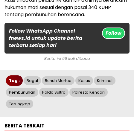
Atas tindakan pelaku NV dan MF akhirnya terancam
hukuman mati sesuai dengan pasal 340 KUHP
tentang pembunuhan berencana.
Follow WhatsApp Channel
Follow
fnews.id untuk update berita
terbaru setiap hari
Berita ini 56 kali dibaca
Tag :
Begal
Bunuh Mertua
Kasus
Kriminal
Pembunuhan
Polda Sultra
Polresta Kendari
Terungkap
BERITA TERKAIT