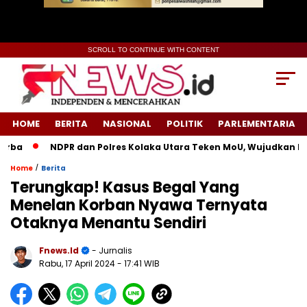
SCROLL TO CONTINUE WITH CONTENT
HOME
BERITA
NASIONAL
POLITIK
PARLEMENTARIA
a
NDPR dan Polres Kolaka Utara Teken MoU, Wujudkan Keadi
/
Home
Berita
Terungkap! Kasus Begal Yang
Menelan Korban Nyawa Ternyata
Otaknya Menantu Sendiri
Fnews.id
- Jurnalis
Rabu, 17 April 2024
- 17:41 WIB