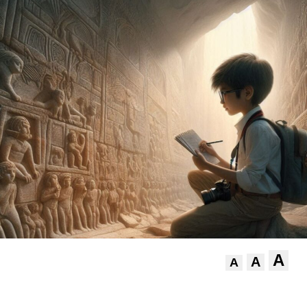
A
A
A