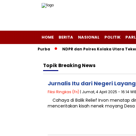
HOME
BERITA
NASIONAL
POLITIK
PARL
ayang-Layang Purba
NDPR dan Polres Kolaka Utara Teken MoU
Topik
Breaking News
Jurnalis Itu dari Negeri Laya
Fiksi Ringkas (Fri)
| Jumat, 4 April 2025 - 16:14 WI
Cahaya di Balik Relief Irvon menatap din
menceritakan kisah nenek moyang Desa 