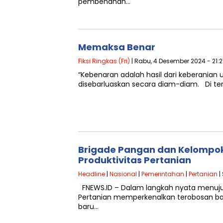
pembenahan…
Memaksa Benar
Fiksi Ringkas (Fri)
| Rabu, 4 Desember 2024 - 21:2
“Kebenaran adalah hasil dari keberanian 
disebarluaskan secara diam-diam. Di ten
Brigade Pangan dan Kelompok 
Produktivitas Pertanian
Headline
|
Nasional
|
Pemerintahan
|
Pertanian
|
FNEWS.ID – Dalam langkah nyata menuju
Pertanian memperkenalkan terobosan baru
baru…