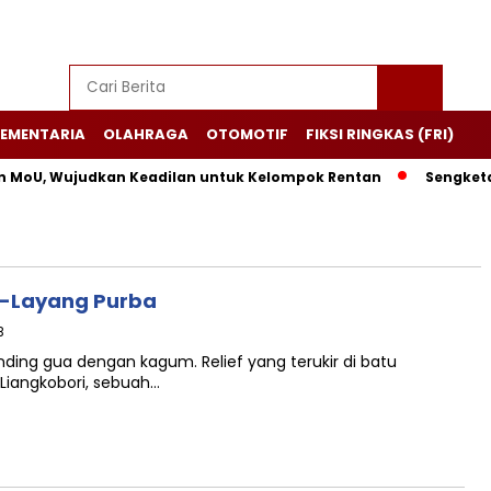
EMENTARIA
OLAHRAGA
OTOMOTIF
FIKSI RINGKAS (FRI)
, Wujudkan Keadilan untuk Kelompok Rentan
Sengketa Pilka
ng-Layang Purba
B
ding gua dengan kagum. Relief yang terukir di batu
Liangkobori, sebuah…