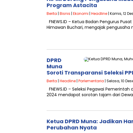
Program Astacita
Berita
|
Bisnis
|
Ekonomi
|
Headline
| Kamis, 12 De
FNEWS.ID – Ketua Badan Pengurus Pusat 
Himawan Buchari, mengajak pengusaha mu
DPRD
Muna
Soroti Transparansi Seleksi P
Berita
|
Headline
|
Parlementaria
| Selasa, 10 Des
FNEWS.ID – Seleksi Pegawai Pemerintah d
2024 mendapat sorotan tajam dari Dewa
Ketua DPRD Muna: Jadikan Hari
Perubahan Nyata