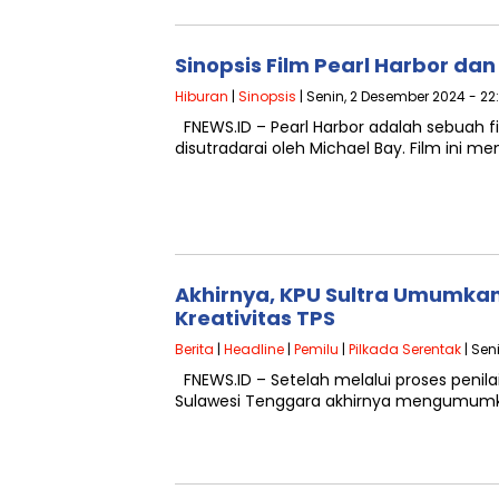
Sinopsis Film Pearl Harbor dan 
Hiburan
|
Sinopsis
| Senin, 2 Desember 2024 - 22
FNEWS.ID – Pearl Harbor adalah sebuah fi
disutradarai oleh Michael Bay. Film ini m
Akhirnya, KPU Sultra Umumka
Kreativitas TPS
Berita
|
Headline
|
Pemilu
|
Pilkada Serentak
| Sen
FNEWS.ID – Setelah melalui proses penila
Sulawesi Tenggara akhirnya mengumumk