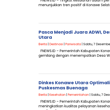
FNEWS.ID – Tingkat kesalahan dalam pen
menunjukkan tren positif di Konawe Selata
Pasca Menjadi Juara ADWI, D
Utara
Berita
|
Destinasi
|
Pariwisata
| Sabtu, 7 Desembe
FNEWS.ID – Pemerintah Kabupaten Konawe
gemilang dengan menempatkan Desa Wis
Dinkes Konawe Utara Optimali
Puskesmas Buenaga
Berita
|
Kesehatan
|
Pemerintahan
| Sabtu, 7 De
FNEWS.ID – Pemerintah Kabupaten Konaw
meningkatkan kualitas pelayanan keseha