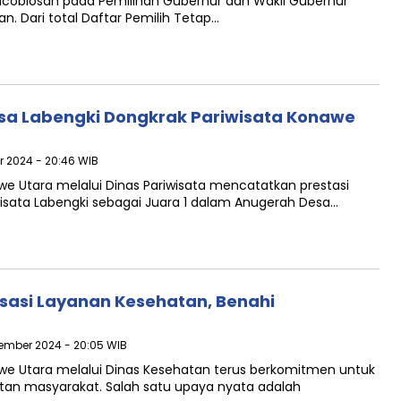
coblosan pada Pemilihan Gubernur dan Wakil Gubernur
n. Dari total Daftar Pemilih Tetap…
esa Labengki Dongkrak Pariwisata Konawe
r 2024 - 20:46 WIB
 Utara melalui Dinas Pariwisata mencatatkan prestasi
ata Labengki sebagai Juara 1 dalam Anugerah Desa…
sasi Layanan Kesehatan, Benahi
sember 2024 - 20:05 WIB
e Utara melalui Dinas Kesehatan terus berkomitmen untuk
tan masyarakat. Salah satu upaya nyata adalah