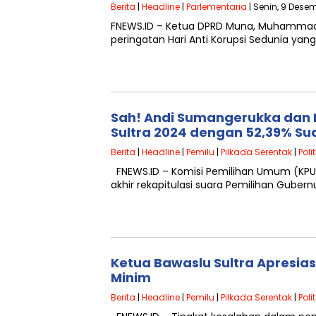
Berita
|
Headline
|
Parlementaria
| Senin, 9 Desem
FNEWS.ID – Ketua DPRD Muna, Muhammad
peringatan Hari Anti Korupsi Sedunia ya
Sah! Andi Sumangerukka dan I
Sultra 2024 dengan 52,39% Su
Berita
|
Headline
|
Pemilu
|
Pilkada Serentak
|
Polit
FNEWS.ID – Komisi Pemilihan Umum (KPU
akhir rekapitulasi suara Pemilihan Guber
Ketua Bawaslu Sultra Apresias
Minim
Berita
|
Headline
|
Pemilu
|
Pilkada Serentak
|
Polit