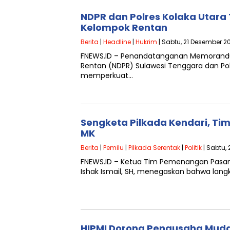
NDPR dan Polres Kolaka Utara
Kelompok Rentan
Berita
|
Headline
|
Hukrim
| Sabtu, 21 Desember 20
FNEWS.ID – Penandatanganan Memorandu
Rentan (NDPR) Sulawesi Tenggara dan Pol
memperkuat…
Sengketa Pilkada Kendari, Tim
MK
Berita
|
Pemilu
|
Pilkada Serentak
|
Politik
| Sabtu, 
FNEWS.ID – Ketua Tim Pemenangan Pasang
Ishak Ismail, SH, menegaskan bahwa lan
HIPMI Dorong Pengusaha Muda