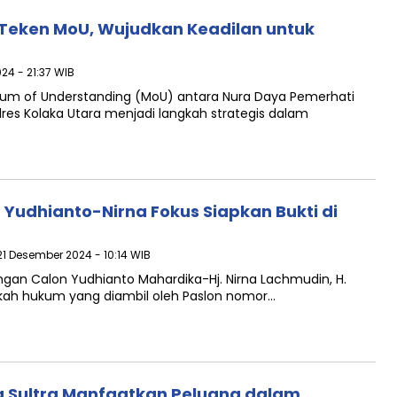
 Teken MoU, Wujudkan Keadilan untuk
24 - 21:37 WIB
m of Understanding (MoU) antara Nura Daya Pemerhati
res Kolaka Utara menjadi langkah strategis dalam
 Yudhianto-Nirna Fokus Siapkan Bukti di
21 Desember 2024 - 10:14 WIB
an Calon Yudhianto Mahardika-Hj. Nirna Lachmudin, H.
gkah hukum yang diambil oleh Paslon nomor…
 Sultra Manfaatkan Peluang dalam