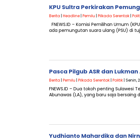
KPU Sultra Perkirakan Pemung
Berita
|
Headline
|
Pemilu
|
Pilkada Serentak
|
Polit
FNEWS.ID – Komisi Pemilihan Umum (KPU)
ada pemungutan suara ulang (PSU) di tuj
Pasca Pilgub ASR dan Lukman 
Berita
|
Pemilu
|
Pilkada Serentak
|
Politik
| Senin, 
FNEWS.ID – Dua tokoh penting Sulawesi 
Abunawas (LA), yang baru saja bersaing d
Yudhianto Mahardika dan Nirn