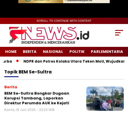
SCROLL TO CONTINUE WITH CONTENT
HOME
BERITA
NASIONAL
POLITIK
PARLEMENTARIA
Purba
NDPR dan Polres Kolaka Utara Teken MoU, Wujudkan K
Topik
BEM Se-Sultra
Berita
BEM Se-Sultra Bongkar Dugaan
Korupsi Tambang, Laporkan
Direktur Perumda AUK ke Kejati
Kamis, 19 Juni 2025 - 23:23 WIB