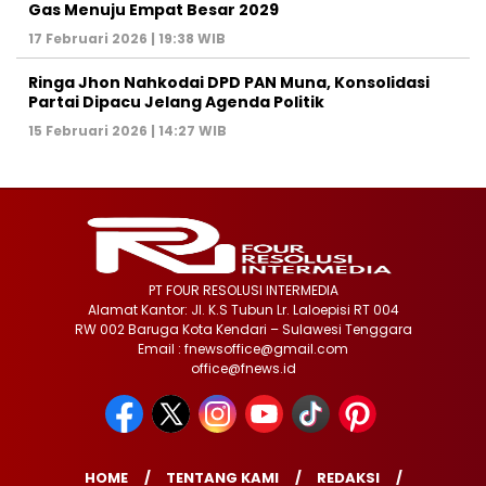
Gas Menuju Empat Besar 2029
17 Februari 2026 | 19:38 WIB
Ringa Jhon Nahkodai DPD PAN Muna, Konsolidasi
Partai Dipacu Jelang Agenda Politik
15 Februari 2026 | 14:27 WIB
PT FOUR RESOLUSI INTERMEDIA
Alamat Kantor: Jl. K.S Tubun Lr. Laloepisi RT 004
RW 002 Baruga Kota Kendari – Sulawesi Tenggara
Email : fnewsoffice@gmail.com
office@fnews.id
HOME
TENTANG KAMI
REDAKSI