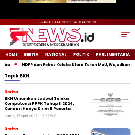
SCROLL TO CONTINUE WITH CONTENT
HOME
BERITA
NASIONAL
POLITIK
PARLEMENTARIA
rba
NDPR dan Polres Kolaka Utara Teken MoU, Wujudkan Kea
Topik
BKN
Berita
BKN Umumkan Jadwal Seleksi
Kompetensi PPPK Tahap II 2024,
Kendari Hanya Kirim 5 Peserta
Kamis, 17 April 2025 - 18:27 WIB
Berita