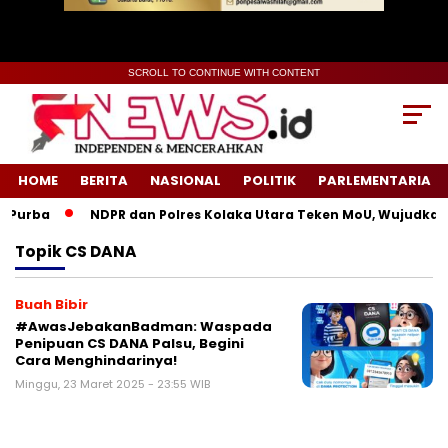
SCROLL TO CONTINUE WITH CONTENT
HOME
BERITA
NASIONAL
POLITIK
PARLEMENTARIA
Purba
NDPR dan Polres Kolaka Utara Teken MoU, Wujudkan 
Topik
CS DANA
Buah Bibir
#AwasJebakanBadman: Waspada
Penipuan CS DANA Palsu, Begini
Cara Menghindarinya!
Minggu, 23 Maret 2025 - 23:55 WIB