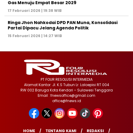
Gas Menuju Empat Besar 2029
17 Februari 2026 | 19:38 WIB
Ringa Jhon Nahkodai DPD PAN Muna, Konsolidasi
Partai Dipacu Jelang Agenda Politik
15 Februari 2026 | 14:27 WIB
PT FOUR RESOLUSI INTERMEDIA
Alamat Kantor: Jl. K.S Tubun Lr. Laloepisi RT 004
RW 002 Baruga Kota Kendari – Sulawesi Tenggara
Email : fnewsoffice@gmail.com
office@fnews.id
HOME
TENTANG KAMI
REDAKSI