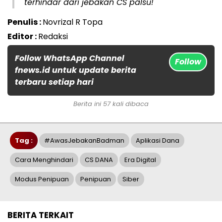
terhindar dari jebakan CS palsu!
Penulis :
Novrizal R Topa
Editor :
Redaksi
Follow WhatsApp Channel
Follow
fnews.id untuk update berita
terbaru setiap hari
Berita ini 57 kali dibaca
Tag :
#AwasJebakanBadman
Aplikasi Dana
Cara Menghindari
CS DANA
Era Digital
Modus Penipuan
Penipuan
Siber
BERITA TERKAIT