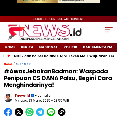
SCROLL TO CONTINUE WITH CONTENT
HOME
BERITA
NASIONAL
POLITIK
PARLEMENTARIA
NDPR dan Polres Kolaka Utara Teken MoU, Wujudkan Keadil
/
Home
Buah Bibir
#AwasJebakanBadman: Waspada
Penipuan CS DANA Palsu, Begini Cara
Menghindarinya!
Fnews.id
- Jurnalis
Minggu, 23 Maret 2025
- 23:55 WIB