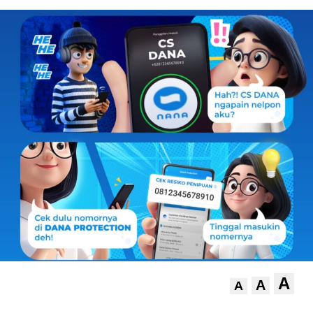
A
A
A